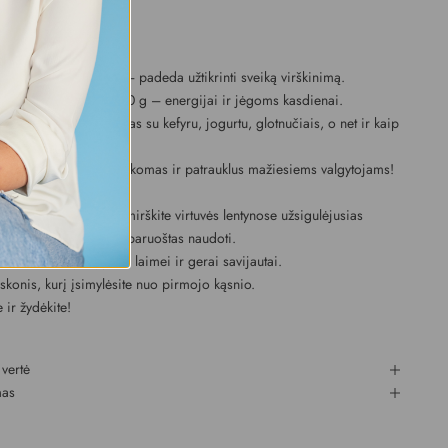
sėklų branduoliai
tos braškės (10%)
idulų:
8.7 g / 100 g – padeda užtikrinti sveiką virškinimą.
ai baltymai:
22 g / 100 g – energijai ir jėgoms kasdienai.
lus naudojimas:
Tobulas su kefyru, jogurtu, glotnučiais, o net ir kaip
e sumuštinių.
amėgtas:
Lengvai pritaikomas ir patrauklus mažiesiems valgytojams!
 rinktis?
 ir praktiškumas: pamirškite virtuvės lentynose užsigulėjusias
 – šis mišinys visada paruoštas naudoti.
ota sudėtis jūsų pilvo laimei ir gerai savijautai.
skonis, kurį įsimylėsite nuo pirmojo kąsnio.
 ir žydėkite!
 vertė
mas