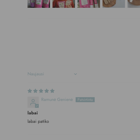
Sort by
Ramunė Genienė
labai
labai patiko