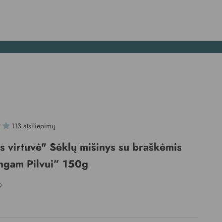
113 atsiliepimų
s virtuvė" Sėklų mišinys su braškėmis
ngam Pilvui” 150g
olaida
ta kaina
9