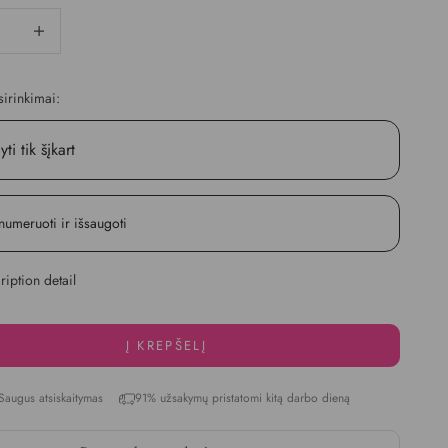
kį
Didinti kiekį
irinkimai:
yti tik šįkart
numeruoti ir išsaugoti
iption detail
Į KREPŠELĮ
Saugus atsiskaitymas
91% užsakymų pristatomi kitą darbo dieną