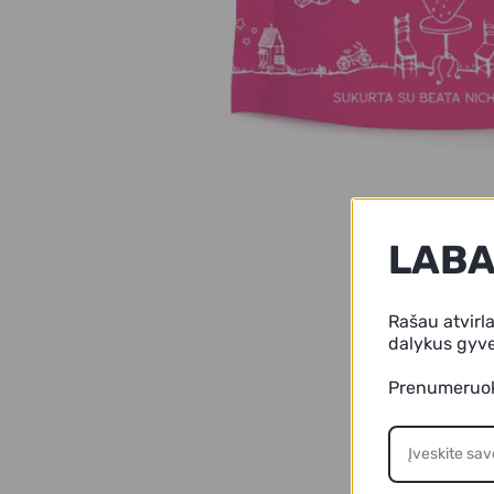
LABA
Rašau atvirla
dalykus gyve
Prenumeruok