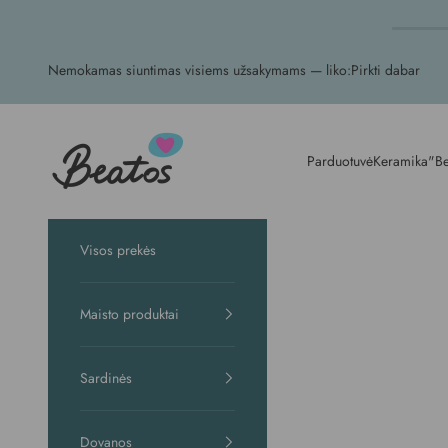
Praleisti
Nemokamas siuntimas visiems užsakymams — liko:
Pirkti dabar
Beatos.lt
Parduotuvė
Keramika
"Be
Visos prekės
Maisto produktai
Sardinės
Dovanos