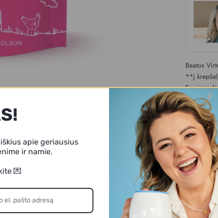
Beatos Vir
**į krepšel
Esu įsimylė
visi galime
S!
Skaidulos y
pusantro ša
Ir svarbiau
iškius apie geriausius
sėklų atskir
nime ir namie.
neužsistovė
valgau kasd
ite 💌
Sudedamosi
🌾 Grikiai
🌿 Kanapių
🌱 Linų sė