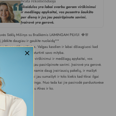
Beata rekomenduoja
Skaidulos yra labai svarbu geram virškinimui
ir medžiagų apykaitai, vos pusantro šaukšto
per dieną ir jus jau pasirūpinote savimi.
Įvairovė yra gerovė.
tuvės Sėklų Mišinys su Braškėmis LAIMINGAM PILVUI
🍓🌸
į įdėkite daugiau ir gaukite nuolaidą**
jus šiuos sėklų mišinius. Valgau kasdien ir labai džiaugiuosi kad
 jų paragauti ir taip praturtinti savo mityba.
ra labai svarbu geram virškinimui ir medžiagų apykaitai, vos
ukšto per dieną ir jus jau pasirūpinote savimi. Įvairovė yra gerovė.
sia kad nereikia kaupti namie daug įvairiausių pakelių, ir maišyti
ai, viskas labai patogiai jau sumaišyti ir toks kiekis kad tikrai ilgai
s. Traškų, skanu, maistinga. Nuo tada kai jie pasirodė parduotuvėse
ien. Pagaminta kartu su Alvas ir ko.
os dalys:
 branduoliai
menys