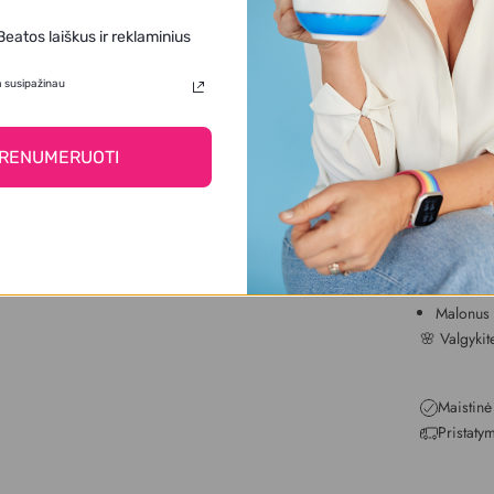
🎃 Moliūgų 
🍓 Džiovin
Beatos laiškus ir reklaminius
Privalumai:
✅
Daug ska
a susipažinau
✅
Augalini
✅
Universa
RENUMERUOTI
priedas pri
✅
Vaikų p
Kodėl verta
Šviežumas
pakuotes
Subalansu
Malonus 
🌸
Valgykite
Maistinė
Pristaty