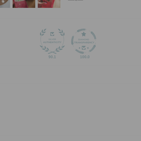
90.1
100.0