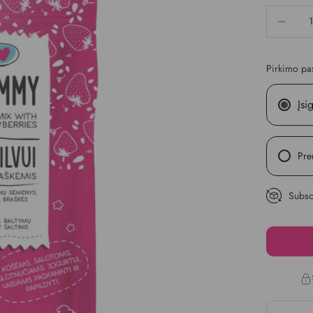
Mažinti kie
Pirkimo pas
Įsig
Pre
Subscr