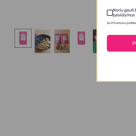
Noriu gauti 
pasiūlymus
Su Privatumo politik
P