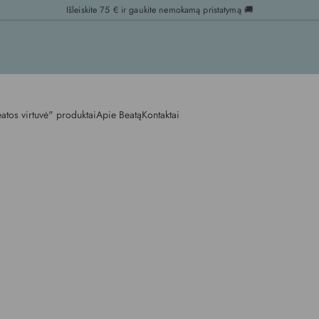
Išleiskite 75 € ir gaukite nemokamą pristatymą 🚚
atos virtuvė" produktai
Apie Beatą
Kontaktai