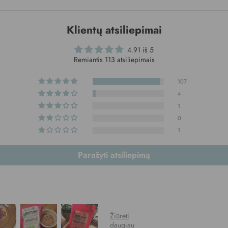
Klientų atsiliepimai
4.91 iš 5
Remiantis 113 atsiliepimais
107
4
1
0
1
Parašyti atsiliepimą