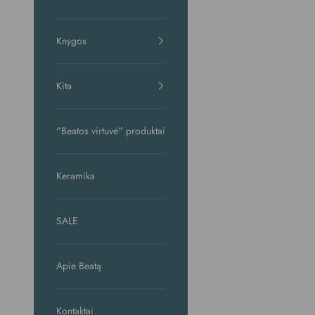
Knygos
Kita
"Beatos virtuvė" produktai
Keramika
SALE
Apie Beatą
Kontaktai