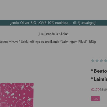
Jamie Oliver BIG LOVE
10% nuolaida – tik šį savaitgalį!
Jūsų krepšelis tuščias
Beatos virtuvė" Sėklų mišinys su braškėmis "Laimingam Pilvui” 150g
"Beato
"Laimi
Kaina su nu
Įpras
€3,79
€3,8
- 3%